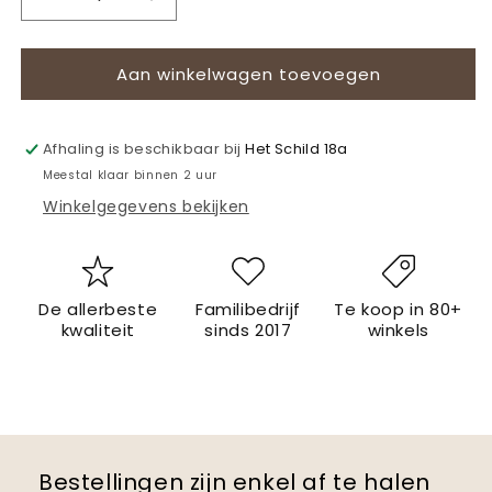
Aantal
Aantal
verlagen
verhogen
voor
voor
Aan winkelwagen toevoegen
Gyros
Gyros
Speklap
Speklap
4st.
4st.
Afhaling is beschikbaar bij
Het Schild 18a
Meestal klaar binnen 2 uur
Winkelgegevens bekijken
De allerbeste
Familibedrijf
Te koop in 80+
kwaliteit
sinds 2017
winkels
Bestellingen zijn enkel af te halen