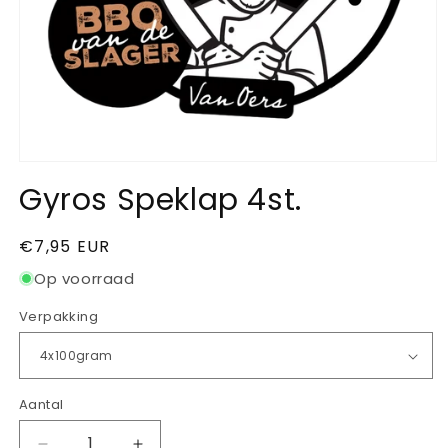
Gyros Speklap 4st.
Normale
€7,95 EUR
prijs
Op voorraad
Verpakking
Aantal