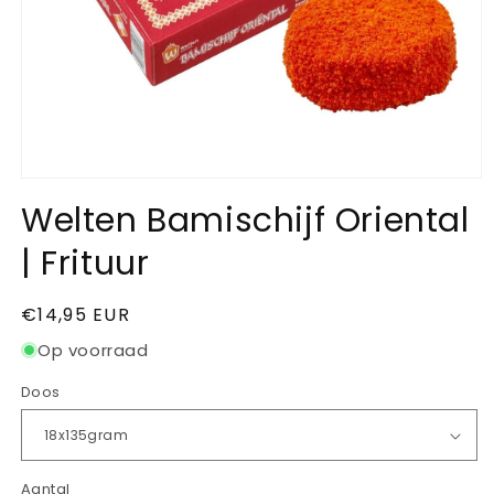
Welten Bamischijf Oriental
| Frituur
Normale
€14,95 EUR
prijs
Op voorraad
Doos
Aantal