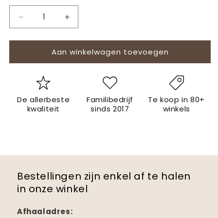
Aantal
Aantal
verlagen
verhogen
voor
voor
Aan winkelwagen toevoegen
Welten
Welten
Bamischijf
Bamischijf
Oriental
Oriental
|
|
Frituur
Frituur
De allerbeste
Familibedrijf
Te koop in 80+
kwaliteit
sinds 2017
winkels
Bestellingen zijn enkel af te halen
in onze winkel
Afhaaladres: